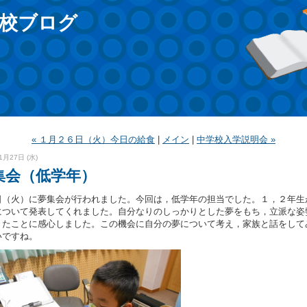
校ブログ
« １月２６日（火）今日の給食
|
メイン
|
中学校入学説明会 »
1月27日 (水)
集会（低学年）
日（火）に夢集会が行われました。今回は，低学年の担当でした。１，２年生
について発表してくれました。自分なりのしっかりとした夢をもち，立派な姿
きたことに感心しました。この機会に自分の夢について考え，家族と話をして
いですね。