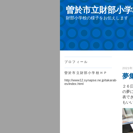
曽於市立財部小学
財部小学校の様子をお伝えします
プロフィール
2021年
曽於市立財部小学校ＨＰ
夢
http://www12.synapse.ne.jp/takarabe-
es/index.html
２６
の夢
表で
もい