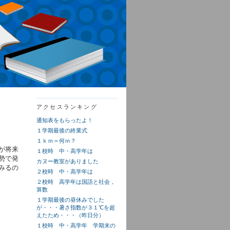
アクセスランキング
通知表をもらったよ！
１学期最後の終業式
１ｋｍ＝何ｍ？
が将来
１校時 中・高学年は
勢で発
カヌー教室がありました
みるの
２校時 中・高学年は
２校時 高学年は国語と社会，
算数
１学期最後の昼休みでした
が・・・暑さ指数が３１℃を超
えたため・・・（昨日分）
１校時 中・高学年 学期末の