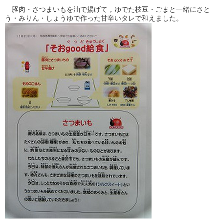
豚肉・さつまいもを油で揚げて，ゆでた枝豆・ごまと一緒にさと
う・みりん・しょうゆで作った甘辛いタレで和えました。