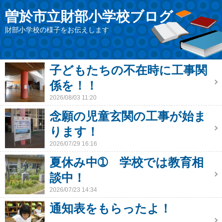
曽於市立財部小学校ブログ
財部小学校の様子をお伝えします
子どもたちの不在時に工事関
係を！！
2026/08/03 11:20
念願の児童玄関の工事が始ま
ります！
2026/07/29 16:16
夏休み中➀ 学校では教育相
談中！
2026/07/23 14:34
通知表をもらったよ！