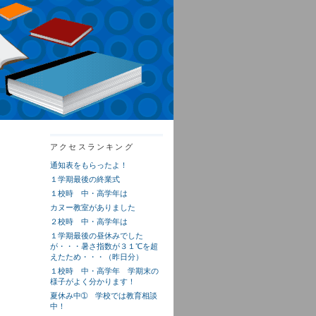
アクセスランキング
通知表をもらったよ！
１学期最後の終業式
１校時 中・高学年は
カヌー教室がありました
２校時 中・高学年は
１学期最後の昼休みでした
が・・・暑さ指数が３１℃を超
えたため・・・（昨日分）
１校時 中・高学年 学期末の
様子がよく分かります！
夏休み中➀ 学校では教育相談
中！