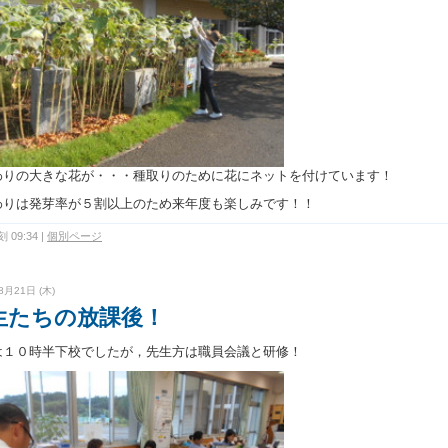
わりの大きな花が・・・種取りのために花にネットを付けています！
わりは発芽率が５割以上のため来年度も楽しみです！！
 09:34
|
個別ページ
8月21日 (木)
生たちの放課後！
は１０時半下校でしたが，先生方は職員会議と研修！