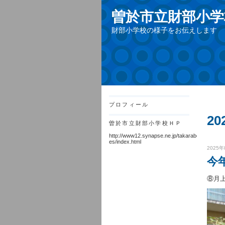
曽於市立財部小学
財部小学校の様子をお伝えします
プロフィール
20
曽於市立財部小学校ＨＰ
http://www12.synapse.ne.jp/takarabe-
es/index.html
2025年
今
⑧月