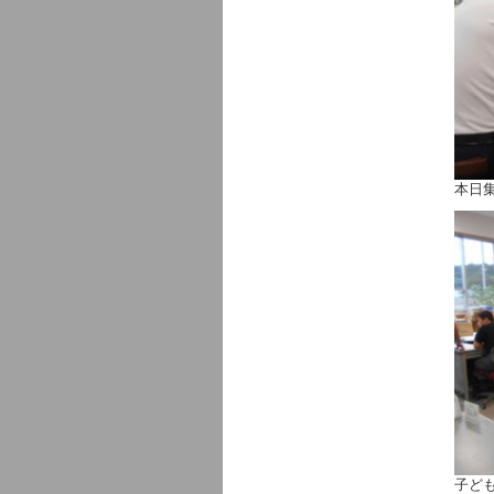
本日
子ど