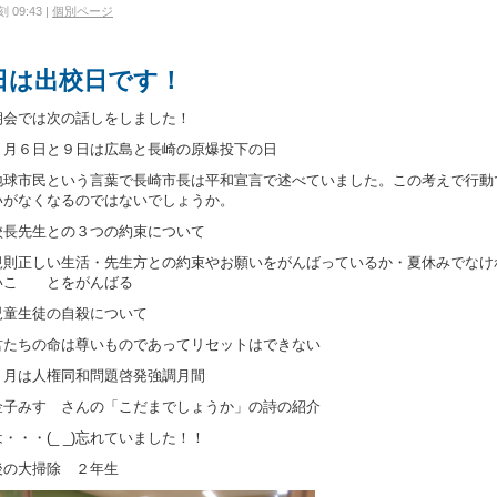
 09:43
|
個別ページ
日は出校日です！
朝会では次の話しをしました！
８月６日と９日は広島と長崎の原爆投下の日
市民という言葉で長崎市長は平和宣言で述べていました。この考えで行動
いがなくなるのではないでしょうか。
校長先生との３つの約束について
正しい生活・先生方との約束やお願いをがんばっているか・夏休みでなけ
いこ とをがんばる
児童生徒の自殺について
ちの命は尊いものであってリセットはできない
８月は人権同和問題啓発強調月間
みすゞさんの「こだまでしょうか」の詩の紹介
・・・(_ _)忘れていました！！
後の大掃除 ２年生