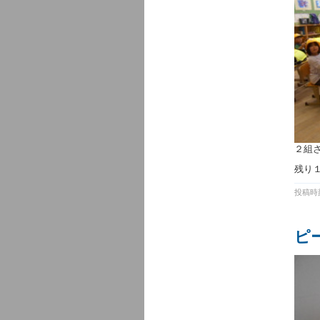
２組
残り
投稿時刻
ピ