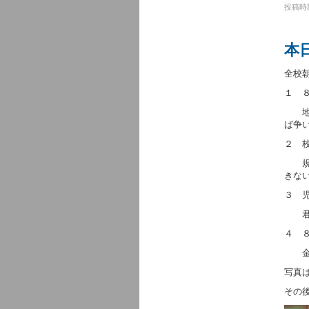
投稿時刻
本
全校
１ 
地球
ば争
２ 
規則
きな
３ 
君た
４ 
金子
写真は
その