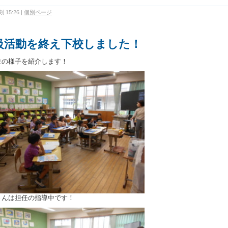
 15:26
|
個別ページ
級活動を終え下校しました！
生の様子を紹介します！
さんは担任の指導中です！