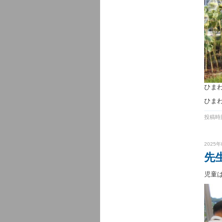
ひま
ひま
投稿時刻
2025年
先
児童