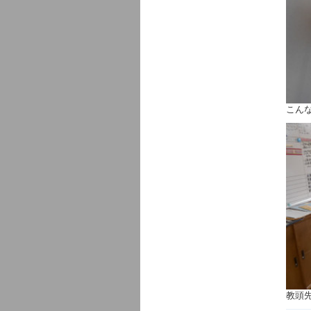
こん
教頭