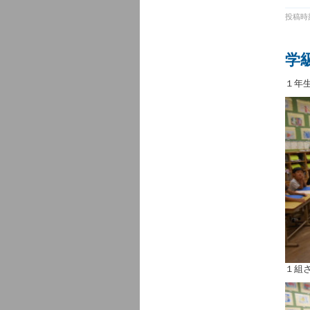
投稿時刻
学
１年
１組